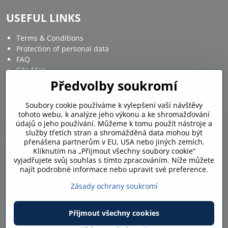
USEFUL LINKS
Terms & Conditions
Protection of personal data
FAQ
Site Map
Předvolby soukromí
Social media
Soubory cookie používáme k vylepšení vaší návštěvy
tohoto webu, k analýze jeho výkonu a ke shromažďování
Facebook
Instagram
údajů o jeho používání. Můžeme k tomu použít nástroje a
služby třetích stran a shromážděná data mohou být
MY ACCOUNT
přenášena partnerům v EU, USA nebo jiných zemích.
Kliknutím na „Přijmout všechny soubory cookie“
vyjadřujete svůj souhlas s tímto zpracováním. Níže můžete
Login / My account
najít podrobné informace nebo upravit své preference.
Shopping cart
My orders
Zásady ochrany soukromí
Favourites
Přijmout všechny cookies
©
2026
Copyright
Předvolby soukromí
Zásady ochrany soukromí