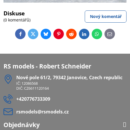
Diskuse
Nový komentář
(0 komentářů)
Facebook
Twitter
Bluesky
Pinterest
Reddit
LinkedIn
WhatsApp
E-
mail
RS models - Robert Schneider
Nové pole 61/2, 79342 Janovice, Czech republic
IČ: 12086568
DIČ: CZ6611120164
+420776733309
rsmodels​@rsmodels​.cz
Objednávky