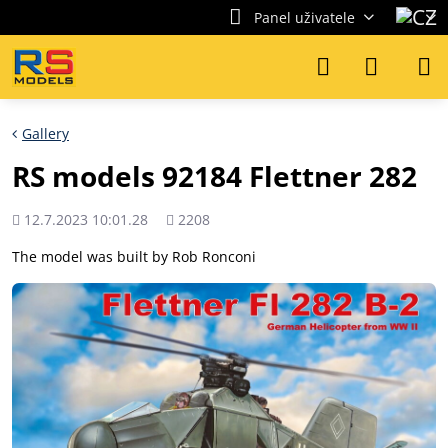
Panel uživatele
Gallery
RS models 92184 Flettner 282
Přidáno
Počet
12.7.2023 10:01.28
2208
shlédnutí
The model was built by Rob Ronconi