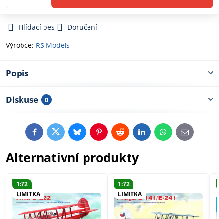
Hlídací pes
Doručení
Výrobce:
RS Models
Popis
Diskuse
0
Facebook
Twitter
Bluesky
Pinterest
Reddit
LinkedIn
WhatsApp
E-
mail
Alternativní produkty
1:72
1:72
LIMITKA
LIMITKA