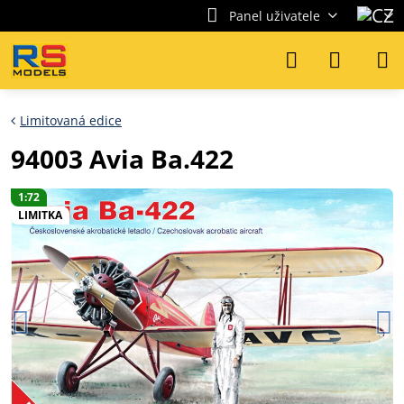
Panel uživatele
Limitovaná edice
94003 Avia Ba.422
1:72
LIMITKA