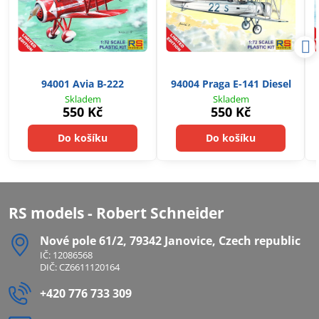
94001 Avia B-222
94004 Praga E-141 Diesel
Skladem
Skladem
550 Kč
550 Kč
Do košíku
Do košíku
RS models - Robert Schneider
Nové pole 61/2, 79342 Janovice, Czech republic
IČ: 12086568
DIČ: CZ6611120164
+420 776 733 309