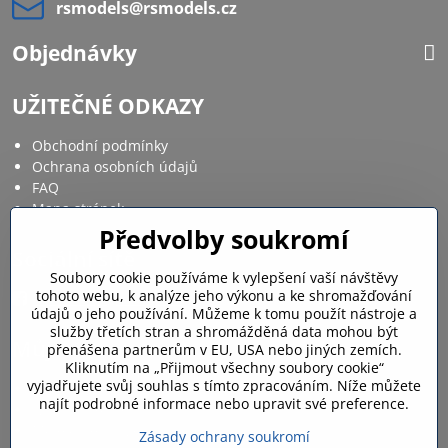
rsmodels​@rsmodels​.cz
Objednávky
UŽITEČNÉ ODKAZY
Obchodní podmínky
Ochrana osobních údajů
FAQ
Mapa stránek
Předvolby soukromí
Sociální sítě
Soubory cookie používáme k vylepšení vaší návštěvy
tohoto webu, k analýze jeho výkonu a ke shromažďování
Facebook
Instagram
údajů o jeho používání. Můžeme k tomu použít nástroje a
služby třetích stran a shromážděná data mohou být
Můj účet
přenášena partnerům v EU, USA nebo jiných zemích.
Kliknutím na „Přijmout všechny soubory cookie“
vyjadřujete svůj souhlas s tímto zpracováním. Níže můžete
Přihlášení / Můj účet
najít podrobné informace nebo upravit své preference.
Nákupní košík
Moje objednávky
Zásady ochrany soukromí