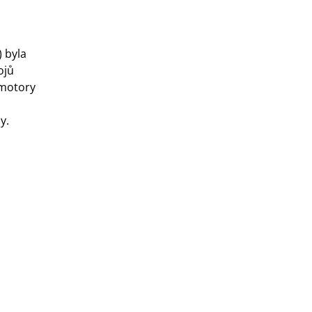
 byla
ojů
 motory
y.