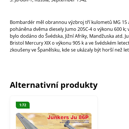
Bombardér měl obrannou výzbroj tří kulometů MG 15 a 
poháněna dvěma diesely Jumo 205C-4 o výkonu 600 k; v
bylo dodáno do Švédska, Jižní Afriky, Mandžuska atd. Ju
Bristol Mercury XIX o výkonu 905 k a ve švédském letec
zkoušeny ve Španělsku, kde se ukázaly být horší než le
Alternativní produkty
1:72