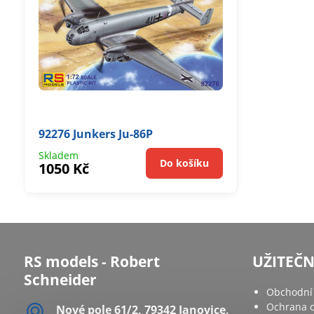
92276 Junkers Ju-86P
Skladem
Do košíku
1050 Kč
RS models - Robert
UŽITEČ
Schneider
Obchodní
Ochrana o
Nové pole 61/2, 79342 Janovice,