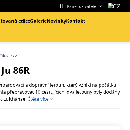
Panel uživatele
itovaná edice
Galerie
Novinky
Kontakt
ítko 1:72
 Ju 86R
bardovací a dopravní letoun, který vznikl na počátku
mohla přepravovat 10 cestujících; dva letouny byly dodány
t Lufthanse.
Čtěte více