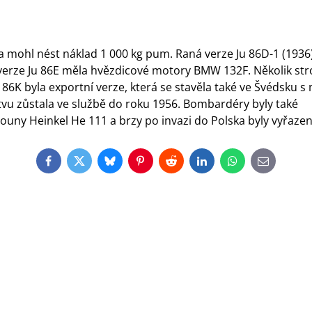
mohl nést náklad 1 000 kg pum. Raná verze Ju 86D-1 (1936)
erze Ju 86E měla hvězdicové motory BMW 132F. Několik str
 86K byla exportní verze, která se stavěla také ve Švédsku s
tvu zůstala ve službě do roku 1956. Bombardéry byly také
touny Heinkel He 111 a brzy po invazi do Polska byly vyřazen
Facebook
Twitter
Bluesky
Pinterest
Reddit
LinkedIn
WhatsApp
E-
mail