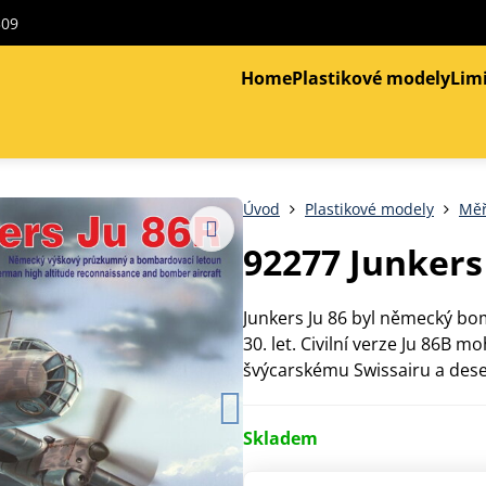
309
Home
Plastikové modely
Lim
Úvod
Plastikové modely
Měř
92277 Junkers
Junkers Ju 86 byl německý bom
30. let. Civilní verze Ju 86B 
švýcarskému Swissairu a dese
Skladem