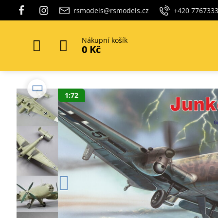
rsmodels@rsmodels.cz
+420 776733
Nákupní košík
0 Kč
1:72