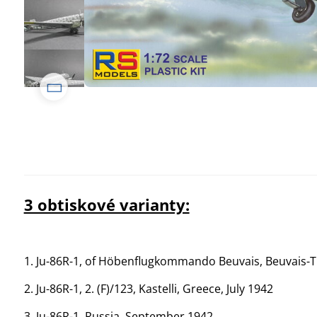
3 obtiskové varianty:
1. Ju-86R-1, of Höbenflugkommando Beuvais, Beuvais-Ti
2. Ju-86R-1, 2. (F)/123, Kastelli, Greece, July 1942
3. Ju-86R-1, Russia, September 1942