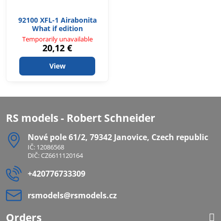
92100 XFL-1 Airabonita
What if edition
Temporarily unavailable
20,12 €
View
RS models - Robert Schneider
Nové pole 61/2, 79342 Janovice, Czech republic
IČ: 12086568
DIČ: CZ6611120164
+420776733309
rsmodels​@rsmodels​.cz
Orders