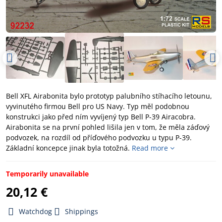
Bell XFL Airabonita bylo prototyp palubního stíhacího letounu,
vyvinutého firmou Bell pro US Navy. Typ měl podobnou
konstrukci jako před ním vyvíjený typ Bell P-39 Airacobra.
Airabonita se na první pohled lišila jen v tom, že měla záďový
podvozek, na rozdíl od příďového podvozku u typu P-39.
Základní koncepce jinak byla totožná.
Read more
Temporarily unavailable
20,12 €
Watchdog
Shippings