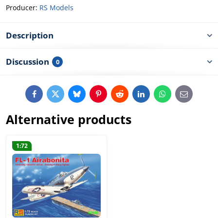
Producer:
RS Models
Description
Discussion
0
Facebook
Twitter
Bluesky
Pinterest
Reddit
LinkedIn
WhatsApp
E-
mail
Alternative products
1:72