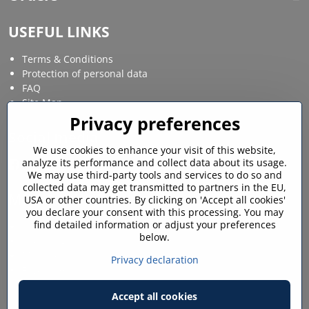
USEFUL LINKS
Terms & Conditions
Protection of personal data
FAQ
Site Map
Privacy preferences
Social media
We use cookies to enhance your visit of this website,
analyze its performance and collect data about its usage.
Facebook
Instagram
We may use third-party tools and services to do so and
collected data may get transmitted to partners in the EU,
MY ACCOUNT
USA or other countries. By clicking on 'Accept all cookies'
you declare your consent with this processing. You may
find detailed information or adjust your preferences
Login / My account
below.
Shopping cart
My orders
Privacy declaration
Favourites
Accept all cookies