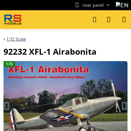
User panel
1:72 Scale
92232 XFL-1 Airabonita
1:72