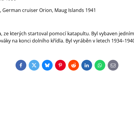
g, German cruiser Orion, Maug Islands 1941
, ze kterých startoval pomocí katapultu. Byl vybaven jední
ky na konci dolního křídla. Byl vyráběn v letech 1934–194
Facebook
Twitter
Bluesky
Pinterest
Reddit
LinkedIn
WhatsApp
E-
mail