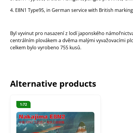
4. E8N1 Type95, in German service with British markin
Byl vyvinut pro nasazení z lodí japonského námořnictva
centrálním plovákem a dvěma malými vyvažovacími plová
celkem bylo vyrobeno 755 kusů.
Alternative products
1:72