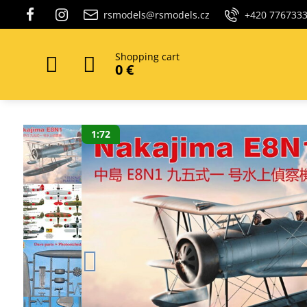
rsmodels@rsmodels.cz
+420 776733
Shopping cart
0 €
1:72