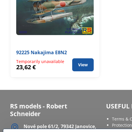
92225 Nakajima E8N2
Temporarily unavailable
View
23,62 €
RS models - Robert
USEFUL 
Schneider
Terms & C
Protection
Nové pole 61/2, 79342 Janovice,
FAQ