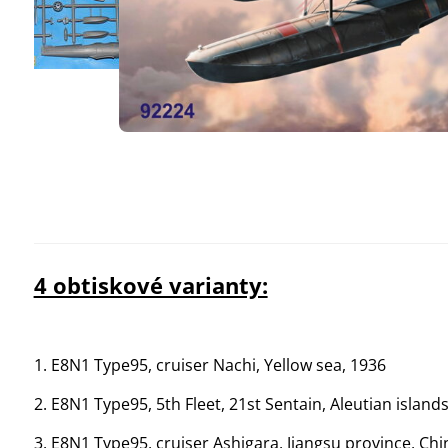
4 obtiskové varianty:
1. E8N1 Type95, cruiser Nachi, Yellow sea, 1936
2. E8N1 Type95, 5th Fleet, 21st Sentain, Aleutian island
3. E8N1 Type95, cruiser Ashigara, Jiangsu province, Ch