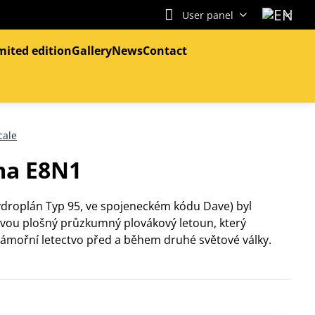
User panel
mited edition
Gallery
News
Contact
cale
ma E8N1
droplán Typ 95, ve spojeneckém kódu Dave) byl
ou plošný průzkumný plovákový letoun, který
námořní letectvo před a během druhé světové války.