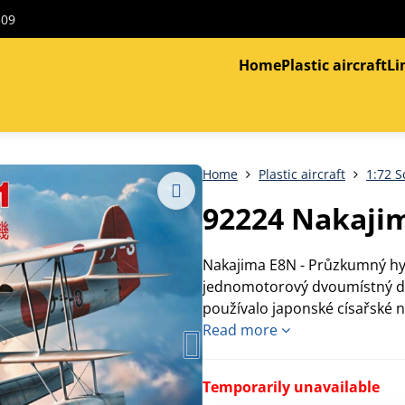
309
Home
Plastic aircraft
Li
Home
Plastic aircraft
1:72 S
92224 Nakaji
Nakajima E8N - Průzkumný hy
jednomotorový dvoumístný dv
používalo japonské císařské 
Read more
Temporarily unavailable