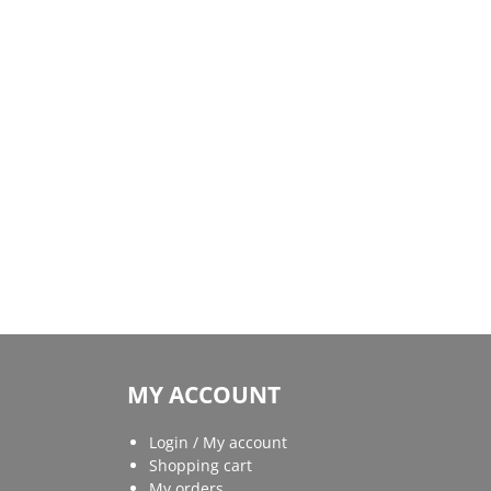
MY ACCOUNT
Login / My account
Shopping cart
My orders