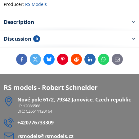
Producer:
RS Models
Description
Discussion
0
Facebook
Twitter
Bluesky
Pinterest
Reddit
LinkedIn
WhatsApp
E-
mail
RS models - Robert Schneider
Nové pole 61/2, 79342 Janovice, Czech republic
IČ: 12086568
DIČ: CZ6611120164
+420776733309
rsmodels​@rsmodels​.cz