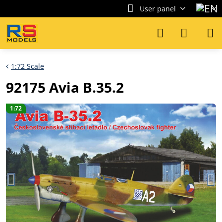
User panel
1:72 Scale
92175 Avia B.35.2
1:72