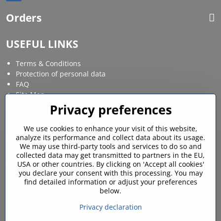
Orders
USEFUL LINKS
Terms & Conditions
Protection of personal data
FAQ
Site Map
Privacy preferences
Social media
We use cookies to enhance your visit of this website,
analyze its performance and collect data about its usage.
Facebook
Instagram
We may use third-party tools and services to do so and
collected data may get transmitted to partners in the EU,
MY ACCOUNT
USA or other countries. By clicking on 'Accept all cookies'
you declare your consent with this processing. You may
find detailed information or adjust your preferences
Login / My account
below.
Shopping cart
My orders
Privacy declaration
Favourites