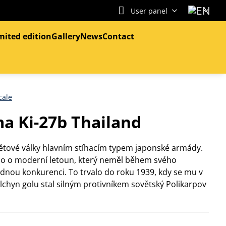
User panel
mited edition
Gallery
News
Contact
cale
a Ki-27b Thailand
větové války hlavním stíhacím typem japonské armády.
lo o moderní letoun, který neměl během svého
ádnou konkurenci. To trvalo do roku 1939, kdy se mu v
chyn golu stal silným protivníkem sovětský Polikarpov