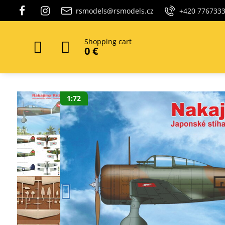
rsmodels@rsmodels.cz
+420 776733
Shopping cart
0 €
1:72