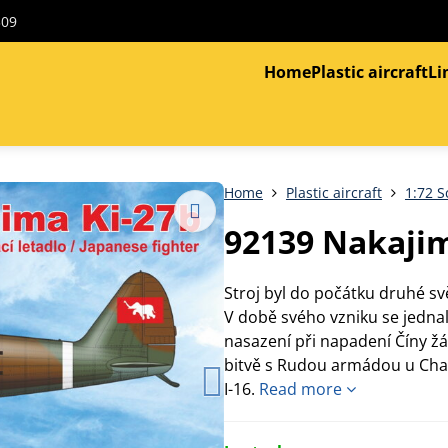
309
Home
Plastic aircraft
Li
Home
Plastic aircraft
1:72 S
92139 Nakajim
Stroj byl do počátku druhé s
V době svého vzniku se jedna
nasazení při napadení Číny ž
bitvě s Rudou armádou u Chal
I-16.
Read more