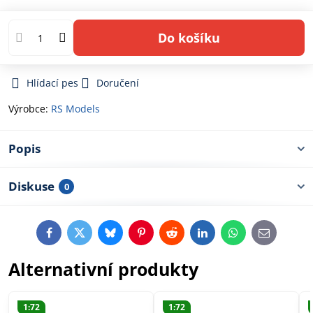
Do košíku
Hlídací pes
Doručení
Výrobce:
RS Models
Popis
Diskuse
0
Facebook
Twitter
Bluesky
Pinterest
Reddit
LinkedIn
WhatsApp
E-
mail
Alternativní produkty
1:72
1:72