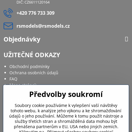
DIČ: CZ6611120164
+420 776 733 309
rsmodels​@rsmodels​.cz
Objednávky
UŽITEČNÉ ODKAZY
Obchodní podmínky
Ochrana osobních údajů
FAQ
Mapa stránek
Předvolby soukromí
Sociální sítě
Soubory cookie používáme k vylepšení vaší návštěvy
tohoto webu, k analýze jeho výkonu a ke shromažďování
Facebook
Instagram
údajů o jeho používání. Můžeme k tomu použít nástroje a
služby třetích stran a shromážděná data mohou být
Můj účet
přenášena partnerům v EU, USA nebo jiných zemích.
Kliknutím na „Přijmout všechny soubory cookie“