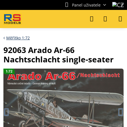
Panel uživatele
Měřítko 1:72
92063 Arado Ar-66
Nachtschlacht single-seater
1:72