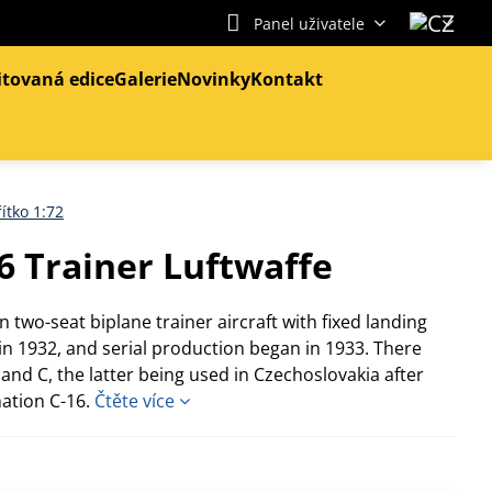
Panel uživatele
itovaná edice
Galerie
Novinky
Kontakt
ítko 1:72
6 Trainer Luftwaffe
two-seat biplane trainer aircraft with fixed landing
 in 1932, and serial production began in 1933. There
and C, the latter being used in Czechoslovakia after
nation C-16.
Čtěte více