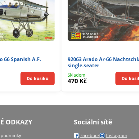
o 66 Spanish A.F.
92063 Arado Ar-66 Nachtschl
single-seater
Skladem
Do košíku
Do koší
470 Kč
NÉ ODKAZY
Sociální sítě
 podmínky
Facebook
Instagram