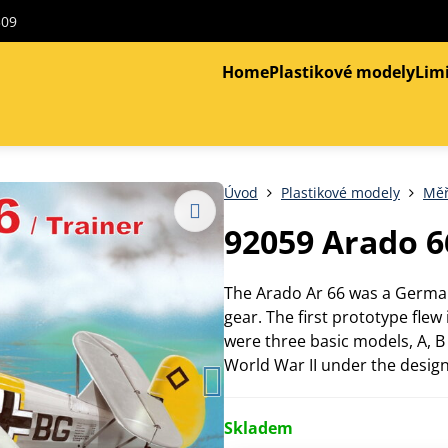
309
Home
Plastikové modely
Lim
Úvod
Plastikové modely
Měř
92059 Arado 6
The Arado Ar 66 was a German 
gear. The first prototype flew
were three basic models, A, B 
World War II under the desig
Skladem