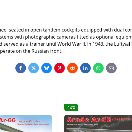
ainee, seated in open tandem cockpits equipped with dual con
systems with photographic cameras fitted as optional equip
 served as a trainer until World War II. In 1943, the Luftwaf
perate on the Russian front.
Facebook
Twitter
Bluesky
Pinterest
Reddit
LinkedIn
WhatsApp
E-
mail
1:72