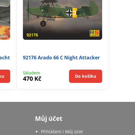
acht
92176 Arado 66 C Night Attacker
Skladem
ku
Do košíku
470 Kč
Můj účet
Přihlášení / Můj účet