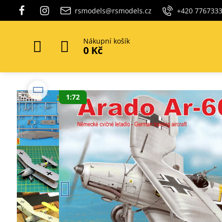
rsmodels@rsmodels.cz
+420 776733
Nákupní košík
0 Kč
1:72