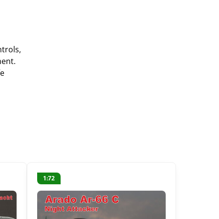
trols,
ment.
fe
1:72