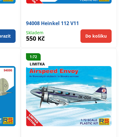
94008 Heinkel 112 V11
Skladem
razit
Do košíku
550 Kč
1:72
LIMITKA