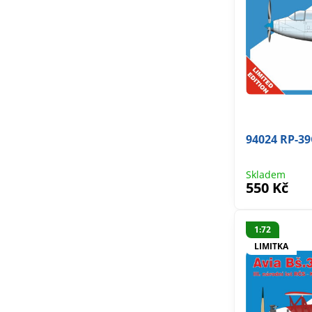
94024 RP-3
Skladem
550 Kč
1:72
LIMITKA