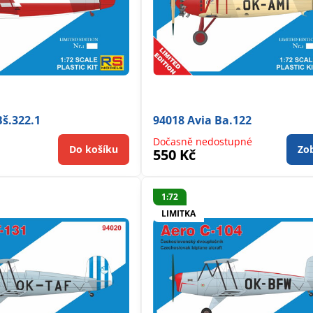
Bš.322.1
94018 Avia Ba.122
Dočasně nedostupné
Do košíku
Zob
550 Kč
1:72
LIMITKA