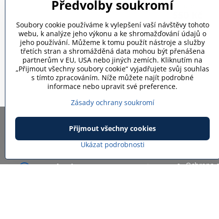
Předvolby soukromí
Skladem
550 Kč
Soubory cookie používáme k vylepšení vaší návštěvy tohoto
webu, k analýze jeho výkonu a ke shromažďování údajů o
jeho používání. Můžeme k tomu použít nástroje a služby
třetích stran a shromážděná data mohou být přenášena
partnerům v EU, USA nebo jiných zemích. Kliknutím na
„Přijmout všechny soubory cookie“ vyjadřujete svůj souhlas
s tímto zpracováním. Níže můžete najít podrobné
informace nebo upravit své preference.
Zásady ochrany soukromí
Přijmout všechny cookies
RS models - Robert
UŽITEČ
Schneider
Ukázat podrobnosti
Obchodní
Ochrana o
Nové pole 61/2, 79342 Janovice,
FAQ
Czech republic
Mapa str
IČ: 12086568
DIČ: CZ6611120164
+420 776 733 309