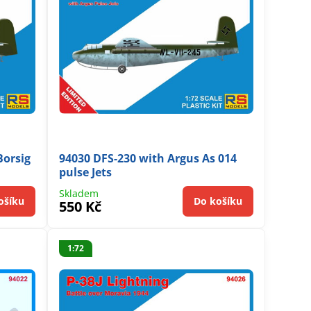
Borsig
94030 DFS-230 with Argus As 014
pulse Jets
Skladem
ošíku
Do košíku
550 Kč
1:72