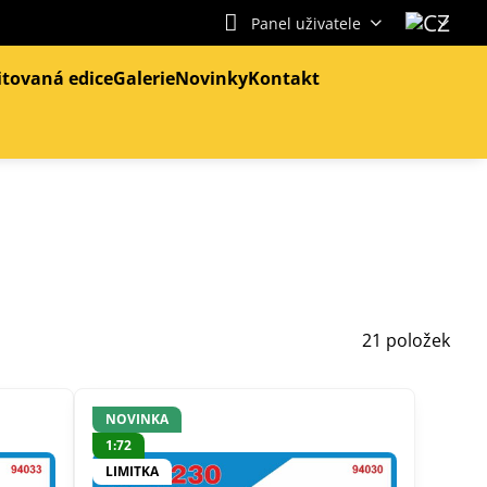
Panel uživatele
itovaná edice
Galerie
Novinky
Kontakt
21
položek
NOVINKA
1:72
LIMITKA