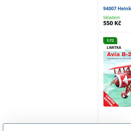
94007 Heink
Skladem
550 Kč
1:72
LIMITKA
94001 Avia 