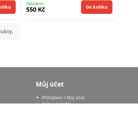
Skladem
ošíku
Do košíku
550 Kč
dukty.
Můj účet
Přihlášení / Můj účet
Nákupní košík
Moje objednávky
Oblíbené