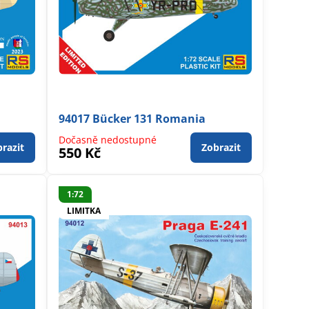
94017 Bücker 131 Romania
Dočasně nedostupné
razit
Zobrazit
550 Kč
1:72
LIMITKA