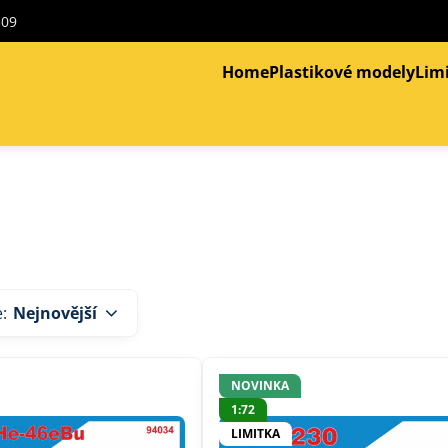
309
Home
Plastikové modely
Lim
e:
Nejnovější
NOVINKA
1:72
LIMITKA