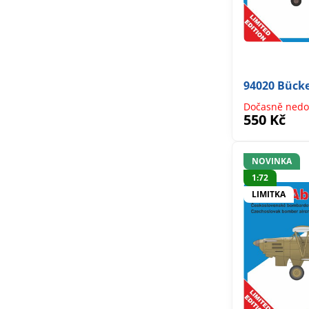
94020 Bücke
Dočasně nedo
550 Kč
NOVINKA
1:72
LIMITKA