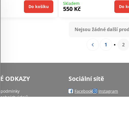
Skladem
Do košíku
Do k
550 Kč
Nejsou žádné další pro
1
2
NÉ ODKAZY
Sociální sítě
 podmínky
Facebook
Instagram
sobních údajů
ánek