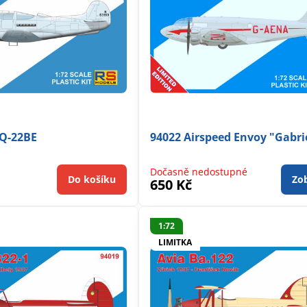
9Q-22BE
94022 Airspeed Envoy "Gabri
Dočasně nedostupné
Do košíku
Zob
650 Kč
1:72
LIMITKA