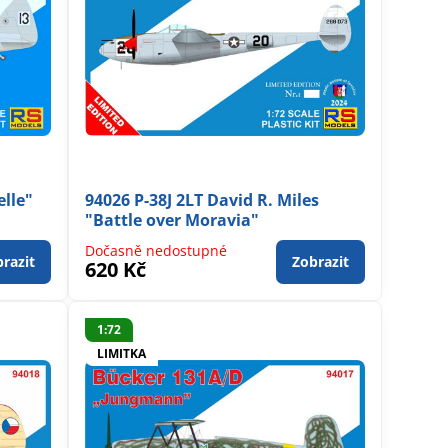
elle"
94026 P-38J 2LT David R. Miles
"Battle over Moravia"
Dočasně nedostupné
razit
Zobrazit
620 Kč
1:72
LIMITKA