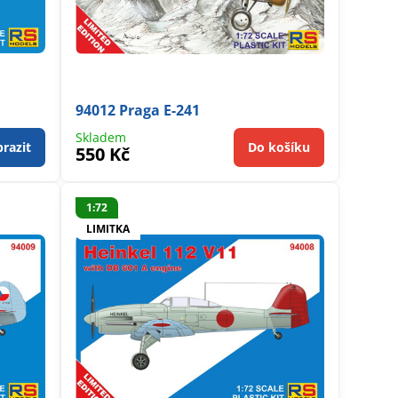
94012 Praga E-241
Skladem
razit
Do košíku
550 Kč
1:72
LIMITKA