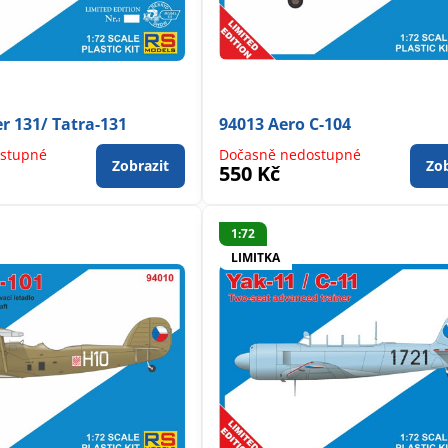
r 131/ Tatra-131
94013 Aero C-104
stupné
Dočasně nedostupné
Zobrazit
Zob
550 Kč
1:72
LIMITKA