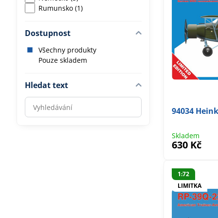
Rumunsko (1)
Dostupnost
Všechny produkty
Pouze skladem
Hledat text
Prohledat
94034 Heink
výsledky
filtru
Skladem
fulltextem
630 Kč
1:72
LIMITKA