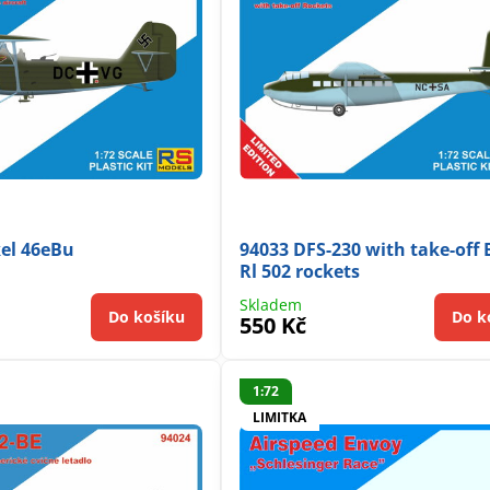
el 46eBu
94033 DFS-230 with take-off 
Rl 502 rockets
Skladem
Do košíku
Do k
550 Kč
1:72
LIMITKA