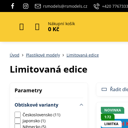
rsmodels@rsmodels.cz
+420 776733
Nákupní košík
0 Kč
Úvod
Plastikové modely
Limitovaná edice
Limitovaná edice
Řadit dl
Parametry
Obtiskové varianty
NOVINKA
Československo (11)
1:72
Japonsko (1)
LIMITKA
Německo (5)