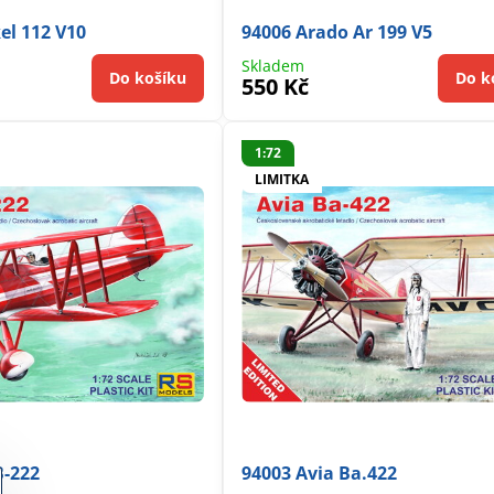
el 112 V10
94006 Arado Ar 199 V5
Skladem
Do košíku
Do k
550 Kč
1:72
LIMITKA
B-222
94003 Avia Ba.422