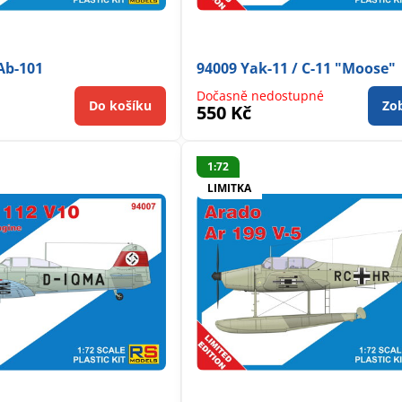
Ab-101
94009 Yak-11 / C-11 "Moose"
Dočasně nedostupné
Do košíku
Zob
550 Kč
1:72
LIMITKA