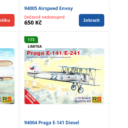
94005 Airspeed Envoy
Dočasně nedostupné
ošíku
Zobrazit
650 Kč
1:72
LIMITKA
94004 Praga E-141 Diesel