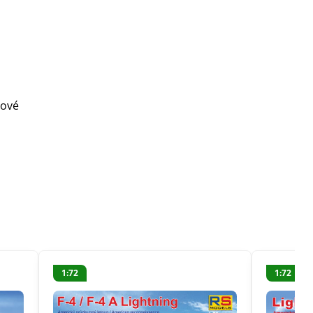
vové
1:72
1:72