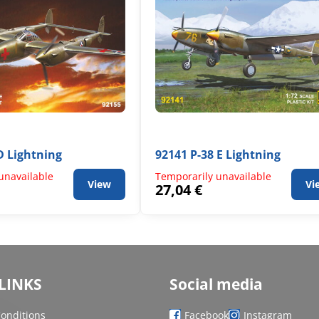
D Lightning
92141 P-38 E Lightning
unavailable
Temporarily unavailable
View
Vi
27,04 €
LINKS
Social media
onditions
Facebook
Instagram