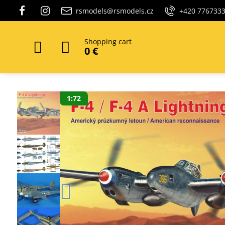
rsmodels@rsmodels.cz
+420 776733
Shopping cart
0 €
1:72