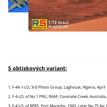
5 obtiskových variant:
1. F-4A-1-LO, 3rd Photo Group, Laghouat, Algeria, April
2. F-4-LO, of No 1 PRU, RAAF, Coomalie Creek, Australia
3. F-4-LO, of 8PRS, Port Moresby, 1943. Later No.75 Aq.