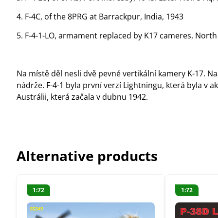
4. F-4C, of the 8PRG at Barrackpur, India, 1943
5. F-4-1-LO, armament replaced by K17 cameres, North 
Na místě děl nesli dvě pevné vertikální kamery K-17. Na
nádrže. F-4-1 byla první verzí Lightningu, která byla v
Austrálii, která začala v dubnu 1942.
Alternative products
1:72
1:72