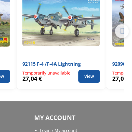
92115 F-4 /F-4A Lightning
92096 Li
Temporarily unavailable
Temporari
ew
View
27,04 €
27,04 €
MY ACCOUNT
Login / My account