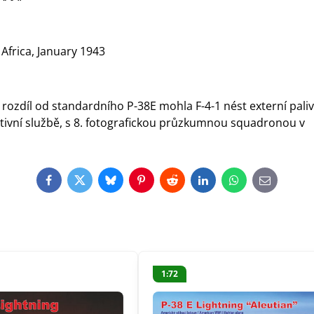
Africa, January 1943
 rozdíl od standardního P-38E mohla F-4-1 nést externí pali
 aktivní službě, s 8. fotografickou průzkumnou squadronou v
Facebook
Twitter
Bluesky
Pinterest
Reddit
LinkedIn
WhatsApp
E-
mail
1:72