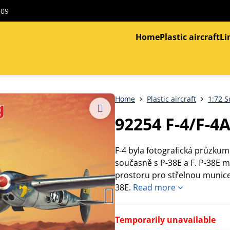
309
Home
Plastic aircraft
Li
Home
Plastic aircraft
1:72 S
92254 F-4/F-4A
F-4 byla fotografická průzkum
současně s P-38E a F. P-38E m
prostoru pro střelnou munice
38E.
Read more
Temporarily unavailable