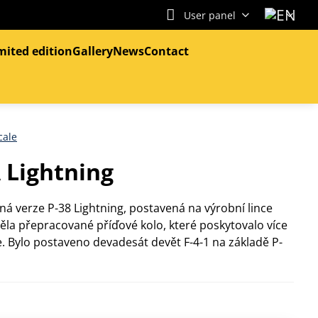
User panel
mited edition
Gallery
News
Contact
cale
 Lightning
ná verze P-38 Lightning, postavená na výrobní lince
ěla přepracované příďové kolo, které poskytovalo více
. Bylo postaveno devadesát devět F-4-1 na základě P-