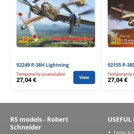
92249 P-38H Lightning
92155 P-38
Temporarily unavailable
Temporarily 
View
27,04 €
27,04 €
RS models - Robert
USEFUL 
Schneider
Terms & C