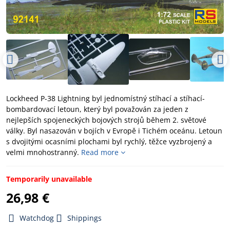
Lockheed P-38 Lightning byl jednomístný stíhací a stíhací-
bombardovací letoun, který byl považován za jeden z
nejlepších spojeneckých bojových strojů během 2. světové
války. Byl nasazován v bojích v Evropě i Tichém oceánu. Letoun
s dvojitými ocasními plochami byl rychlý, těžce vyzbrojený a
velmi mnohostranný.
Read more
Temporarily unavailable
26,98 €
Watchdog
Shippings