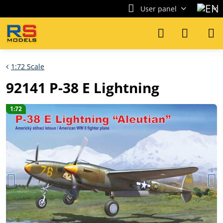
User panel
1:72 Scale
92141 P-38 E Lightning
1:72