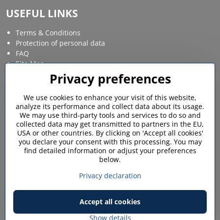
USEFUL LINKS
Terms & Conditions
Protection of personal data
FAQ
Site Map
Privacy preferences
Social media
We use cookies to enhance your visit of this website,
analyze its performance and collect data about its usage.
Facebook
Instagram
We may use third-party tools and services to do so and
collected data may get transmitted to partners in the EU,
MY ACCOUNT
USA or other countries. By clicking on 'Accept all cookies'
you declare your consent with this processing. You may
find detailed information or adjust your preferences
Login / My account
below.
Shopping cart
My orders
Privacy declaration
Favourites
Accept all cookies
©
2026
Copyright
Privacy preferences
Privacy declaration
Show details