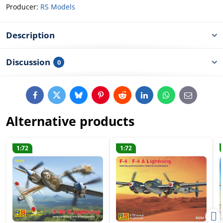
Producer:
RS Models
Description
Discussion
0
Facebook
Twitter
Bluesky
Pinterest
Reddit
LinkedIn
WhatsApp
E-
mail
Alternative products
1:72
1:72