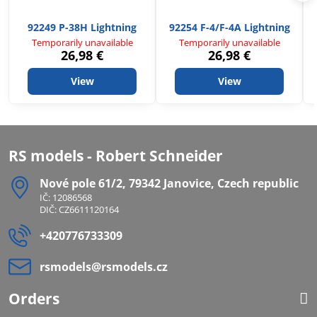
92249 P-38H Lightning
92254 F-4/F-4A Lightning
Temporarily unavailable
Temporarily unavailable
26,98 €
26,98 €
View
View
RS models - Robert Schneider
Nové pole 61/2, 79342 Janovice, Czech republic
IČ: 12086568
DIČ: CZ6611120164
+420776733309
rsmodels​@rsmodels​.cz
Orders