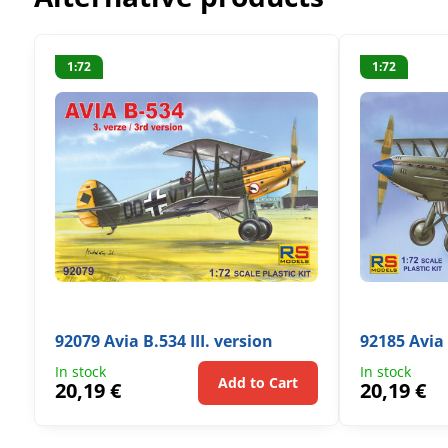
1:72
1:72
92079 Avia B.534 III. version
92185 Avia 
In stock
In stock
Add to Cart
20,19 €
20,19 €