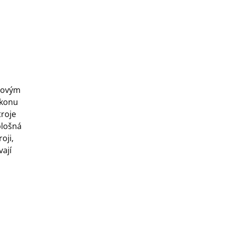
icovým
ýkonu
troje
plošná
oji,
ají