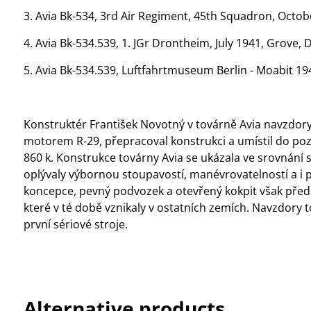
3. Avia Bk-534, 3rd Air Regiment, 45th Squadron, Octob
4. Avia Bk-534.539, 1. JGr Drontheim, July 1941, Grove,
5. Avia Bk-534.539, Luftfahrtmuseum Berlin - Moabit 19
Konstruktér František Novotný v továrně Avia navzdor
motorem R-29, přepracoval konstrukci a umístil do p
860 k. Konstrukce továrny Avia se ukázala ve srovnání s
oplývaly výbornou stoupavostí, manévrovatelností a i p
koncepce, pevný podvozek a otevřený kokpit však předur
které v té době vznikaly v ostatních zemích. Navzdor
první sériové stroje.
Alternative products