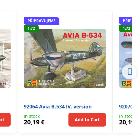
PŘIPRAVUJEME
PŘIPRAV
1:72
1:72
92064 Avia B.534 IV. version
92070 Av
In stock
In stock
rt
Add to Cart
20,19 €
20,19 €