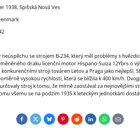
er 1938, Spišská Nová Ves
 Denmark
42
y neúspěchu se strojem B-234, který měl problémy s hvězd
ozměněného draku licenční motor Hispano-Suiza 12Ybrs o v
 konkurenčními stroji továren Letov a Praga jako nejlepší. S
oměrně vysokou rychlostí, která se blížila k 400 km/h. Dvoj
čovaly stroj k tomu, že mírně zaostával za nejnovějšími str
y tomu všemu se na podzim 1935 k leteckým jednotkám dostáv
Facebook
Twitter
Bluesky
Pinterest
Reddit
LinkedIn
WhatsApp
E-
mail