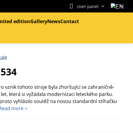
User panel
mited edition
Gallery
News
Contact
cale
.534
vznik tohoto stroje byla zhoršující se zahraničně-
 let, která si vyžádala modernizaci leteckého parku.
proto vyhlásilo soutěž na novou standardní stíhačku
Read more