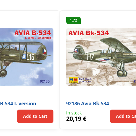
1:72
B.534 I. version
92186 Avia Bk.534
In stock
Add to Cart
Add to Ca
20,19 €