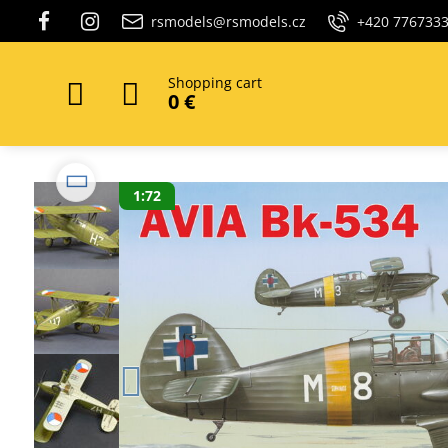
rsmodels@rsmodels.cz
+420 776733
Shopping cart
0 €
1:72