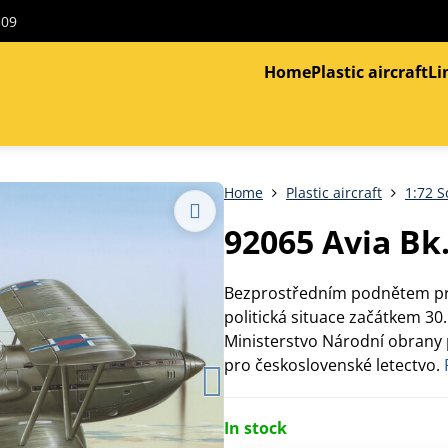
309
Home
Plastic aircraft
Li
Home
Plastic aircraft
1:72 S
92065 Avia Bk
Bezprostředním podnětem pro 
politická situace začátkem 30.
Ministerstvo Národní obrany 
pro československé letectvo.
In stock