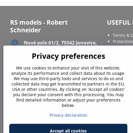
RS models - Robert
USEFUL 
Schneider
Terms & C
Protection
Nové pole 61/2, 79342 Janovice,
FAQ
Czech republic
Site Map
Privacy preferences
IČ: 12086568
DIČ: CZ6611120164
We use cookies to enhance your visit of this website,
+420776733309
analyze its performance and collect data about its usage.
We may use third-party tools and services to do so and
collected data may get transmitted to partners in the EU,
rsmodels​@rsmodels​.cz
USA or other countries. By clicking on 'Accept all cookies'
you declare your consent with this processing. You may
find detailed information or adjust your preferences
Orders
below.
Status of order
Privacy declaration
Accept all cookies