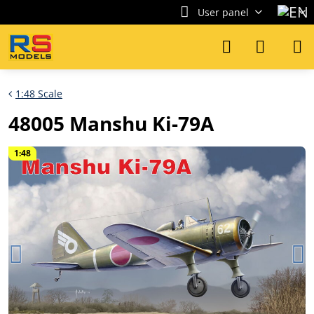
User panel
1:48 Scale
48005 Manshu Ki-79A
1:48