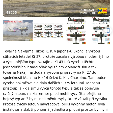
Továrna Nakajima Hikoki K. K. v Japonsku ukončila výrobu
stíhacích letadel Ki-27, protože začala s výrobou modernějšího
a výkonnějšího typu Nakajima Ki-43-I. O výrobu těchto
jednodušších letadel však byl zájem v Mandžusku a tak
továrna Nakajima dodala výrobní přípravky na Ki-27 do
společnosti Manshu Hikóki Seizó K. K. v Charbinu. Tam potom
výroba pokračovala a dala dalších 1 379 letounů. Manshu
přistoupila k dalšímu vývoji tohoto typu a tak se objevuje
cvičný letoun, na kterém se piloti mohli vycvičit a přejít na
bojový typ aníž by museli měnit zvyky, které získali při výcviku.
Protože cvičný letoun navyžadoval příliš výkonný motor, byla
instalována slabší pohonná jednotka a pilotní prostor byl nyní