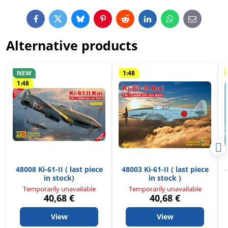
Facebook
Twitter
Bluesky
Pinterest
Reddit
LinkedIn
WhatsApp
E-
mail
Alternative products
NEW
1:48
1:48
48008 Ki-61-II ( last piece
48003 Ki-61-II ( last piece
in stock)
in stock )
Temporarily unavailable
Temporarily unavailable
40,68 €
40,68 €
View
View