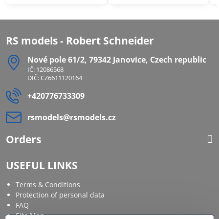
RS models - Robert Schneider
Nové pole 61/2, 79342 Janovice, Czech republic
IČ: 12086568
DIČ: CZ6611120164
+420776733309
rsmodels​@rsmodels​.cz
Orders
USEFUL LINKS
Terms & Conditions
Protection of personal data
FAQ
Site Map