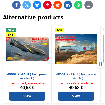
Facebook
Twitter
Bluesky
Pinterest
Reddit
LinkedIn
WhatsApp
E-
mail
Alternative products
NEW
1:48
1:48
48008 Ki-61-II ( last piece
48003 Ki-61-II ( last piece
in stock)
in stock )
Temporarily unavailable
Temporarily unavailable
40,68 €
40,68 €
View
View