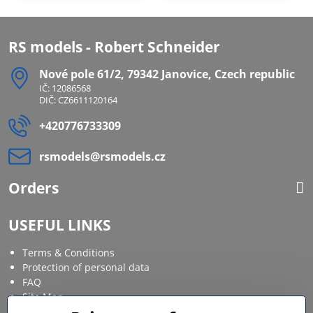
RS models - Robert Schneider
Nové pole 61/2, 79342 Janovice, Czech republic
IČ: 12086568
DIČ: CZ6611120164
+420776733309
rsmodels​@rsmodels​.cz
Orders
USEFUL LINKS
Terms & Conditions
Protection of personal data
FAQ
Site Map