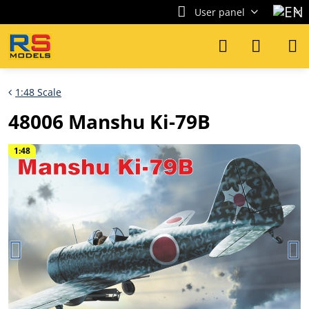
User panel
1:48 Scale
48006 Manshu Ki-79B
1:48