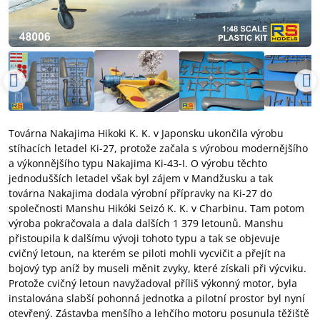
Továrna Nakajima Hikoki K. K. v Japonsku ukončila výrobu
stíhacích letadel Ki-27, protože začala s výrobou modernějšího
a výkonnějšího typu Nakajima Ki-43-I. O výrobu těchto
jednodušších letadel však byl zájem v Mandžusku a tak
továrna Nakajima dodala výrobní přípravky na Ki-27 do
společnosti Manshu Hikóki Seizó K. K. v Charbinu. Tam potom
výroba pokračovala a dala dalších 1 379 letounů. Manshu
přistoupila k dalšímu vývoji tohoto typu a tak se objevuje
cvičný letoun, na kterém se piloti mohli vycvičit a přejít na
bojový typ aníž by museli měnit zvyky, které získali při výcviku.
Protože cvičný letoun navyžadoval příliš výkonný motor, byla
instalována slabší pohonná jednotka a pilotní prostor byl nyní
otevřený. Zástavba menšího a lehčího motoru posunula těžiště